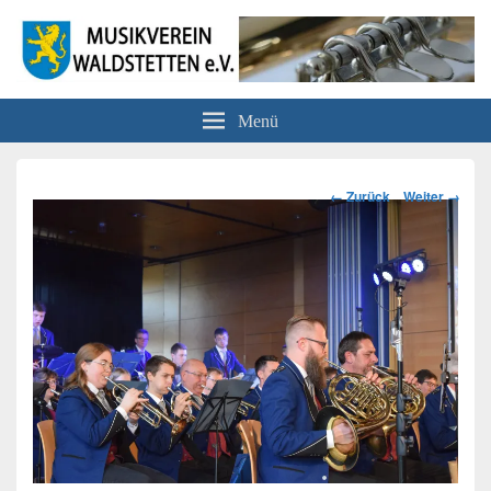
Musikverein Waldstetten e.V.
Menü
Bilder-
← Zurück
Weiter →
Navigation