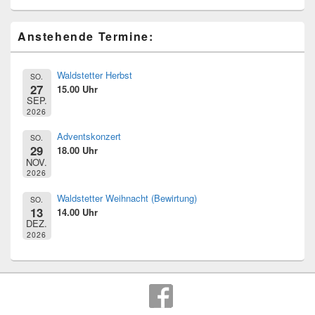
Primärer
Anstehende Termine:
Seitenleisten
Widget-
Bereich
Waldstetter Herbst
SO.
27
15.00 Uhr
SEP.
2026
Adventskonzert
SO.
29
18.00 Uhr
NOV.
2026
Waldstetter Weihnacht (Bewirtung)
SO.
13
14.00 Uhr
DEZ.
2026