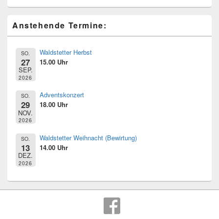
Primärer
Anstehende Termine:
Seitenleisten
Widget-
Bereich
Waldstetter Herbst
SO.
27
15.00 Uhr
SEP.
2026
Adventskonzert
SO.
29
18.00 Uhr
NOV.
2026
Waldstetter Weihnacht (Bewirtung)
SO.
13
14.00 Uhr
DEZ.
2026