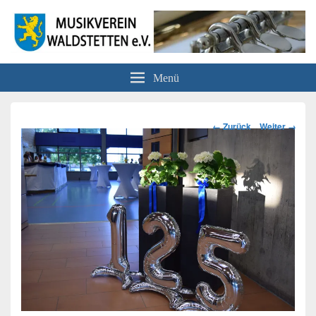
Musikverein Waldstetten e.V.
Menü
Bilder-
← Zurück
Weiter →
Navigation