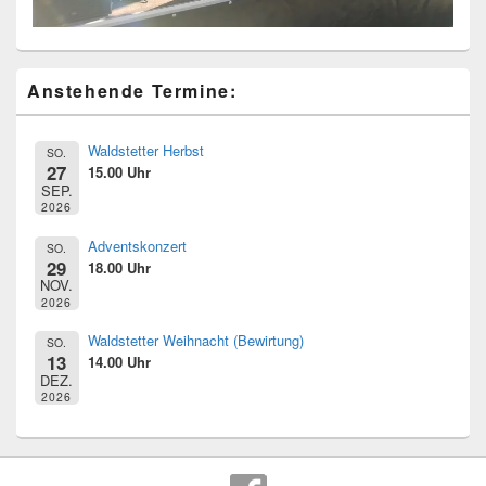
Primärer
Anstehende Termine:
Seitenleisten
Widget-
Bereich
Waldstetter Herbst
SO.
27
15.00 Uhr
SEP.
2026
Adventskonzert
SO.
29
18.00 Uhr
NOV.
2026
Waldstetter Weihnacht (Bewirtung)
SO.
13
14.00 Uhr
DEZ.
2026