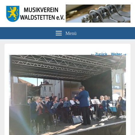
Musikverein Waldstetten e.V.
Menü
Bilder-
← Zurück
Weiter →
Navigation