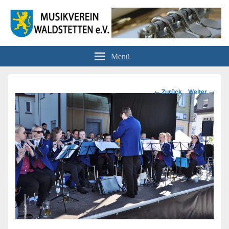
Musikverein Waldstetten e.V.
Menü
Bilder-
← Zurück
Weiter →
Navigation