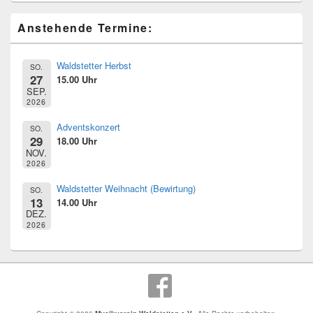
Primärer
Anstehende Termine:
Seitenleisten
Widget-
Bereich
Waldstetter Herbst
SO.
27
15.00 Uhr
SEP.
2026
Adventskonzert
SO.
29
18.00 Uhr
NOV.
2026
Waldstetter Weihnacht (Bewirtung)
SO.
13
14.00 Uhr
DEZ.
2026