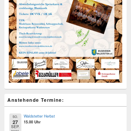
Primärer
Anstehende Termine:
Seitenleisten
Widget-
Bereich
Waldstetter Herbst
SO.
27
15.00 Uhr
SEP.