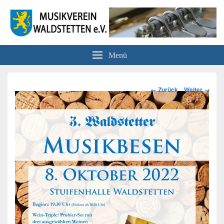
Musikverein Waldstetten e.V.
Menü
Bilder-
← Zurück
Weiter →
Navigation