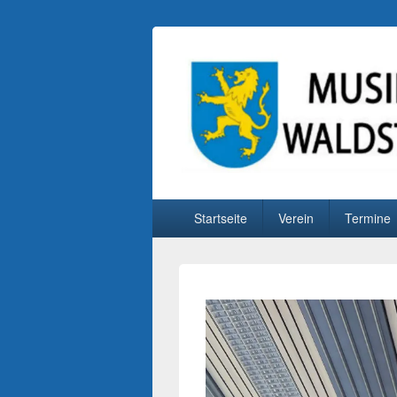
Musikverein Wa
Primäres
Startseite
Verein
Termine
Menü