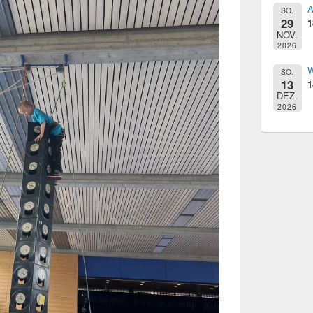
A
SO.
29
1
NOV.
2026
W
SO.
13
1
DEZ.
2026