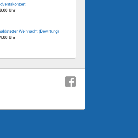
dventskonzert
8.00 Uhr
aldstetter Weihnacht (Bewirtung)
4.00 Uhr