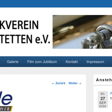
ldstetten e.V.
Galerie
Film zum Jubiläum
Kontakt
Impressum
Primärer
Ansteh
Seitenleisten
Bilder-
← Zurück
Weiter →
Widget-
Navigation
Bereich
W
SO.
27
1
SEP.
2026