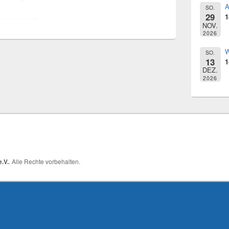
A
SO.
29
1
NOV.
2026
W
SO.
13
1
DEZ.
2026
.V.
. Alle Rechte vorbehalten.