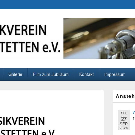
ldstetten e.V.
Galerie
Film zum Jubiläum
Kontakt
Impressum
Primärer
Ansteh
Seitenleisten
Widget-
Bereich
W
SO.
27
1
SEP.
2026