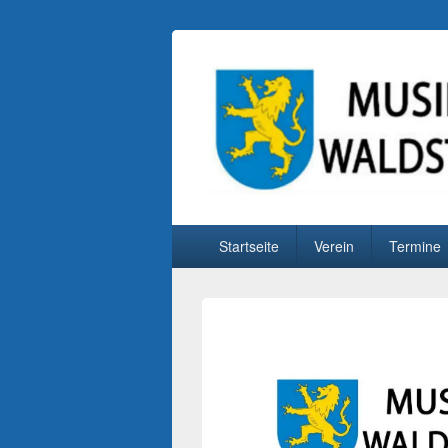
Musikverein Wa
Primäres
Startseite
Verein
Termine
Menü