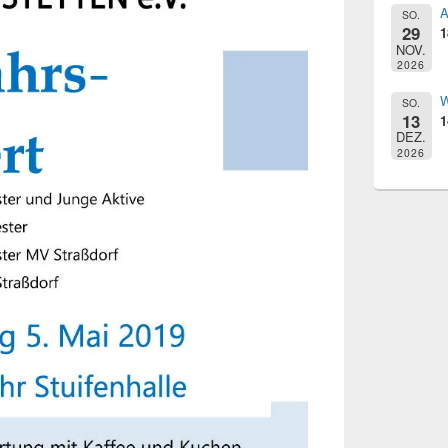
A
SO.
29
1
NOV.
2026
W
SO.
13
1
DEZ.
2026