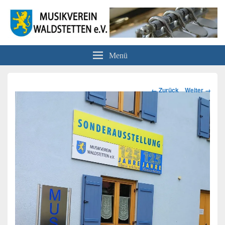
Musikverein Waldstetten e.V.
Menü
Bilder-
← Zurück
Weiter →
Navigation