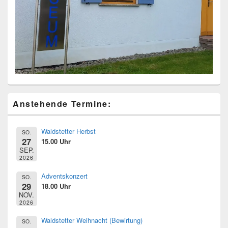
Primärer
Anstehende Termine:
Seitenleisten
Widget-
Bereich
Waldstetter Herbst
SO.
27
15.00 Uhr
SEP.
2026
Adventskonzert
SO.
29
18.00 Uhr
NOV.
2026
Waldstetter Weihnacht (Bewirtung)
SO.