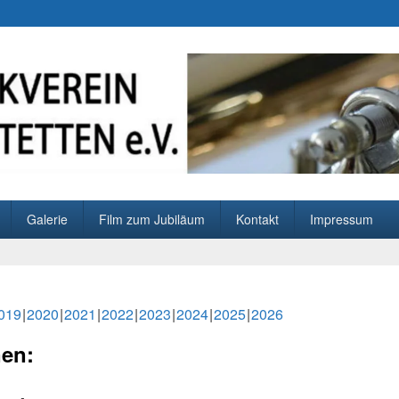
ldstetten e.V.
Galerie
Film zum Jubiläum
Kontakt
Impressum
019
2020
2021
2022
2023
2024
2025
2026
nen: