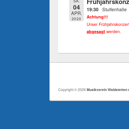
Frühjahrskonz
SA.
04
19:30
Stuifenhalle
APR.
Achtung!!!
2020
Unser Frühjahrskonzert
werden.
abgesagt
Copyright © 2026
Musikverein Waldstetten e