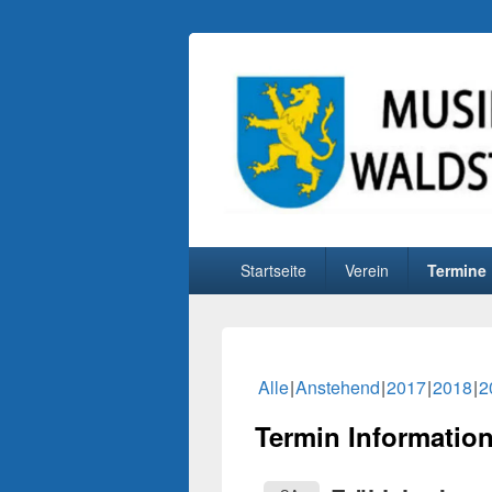
Musikverein Wa
Primäres
Startseite
Verein
Termine
Menü
Alle
Anstehend
2017
2018
2
Termin Informatio